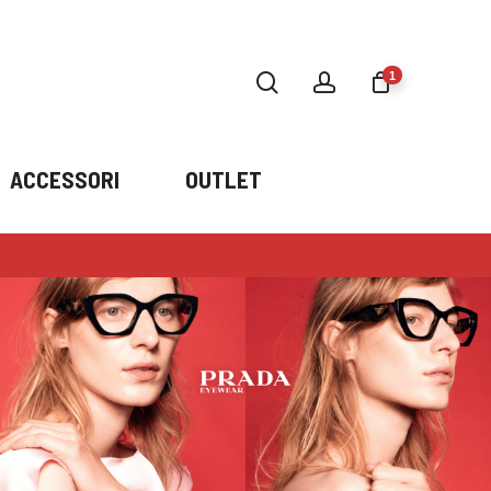
search
account
1
ACCESSORI
OUTLET
Gast DAIL Classic
×
Havana
1 ×
119,00
€
€