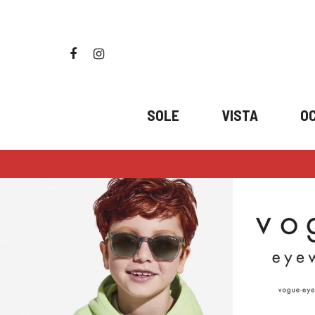
Skip
to
main
facebook
instagram
content
SOLE
VISTA
OC