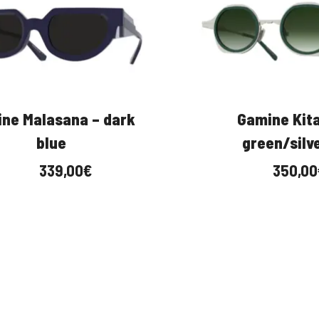
e Malasana – dark
Gamine Kita 
blue
green/silve
339,00
€
350,00
€