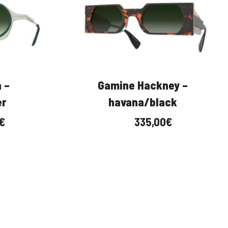
–
Gamine Hackney –
r
havana/black
335,00
€