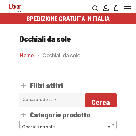
Skip
Men
to
search
account
SPEDIZIONE GRATUITA IN ITALIA
main
content
Occhiali da sole
Home
Occhiali da sole
Filtri attivi
Cerca:
Cerca
Categorie prodotto
Occhiali da sole
×