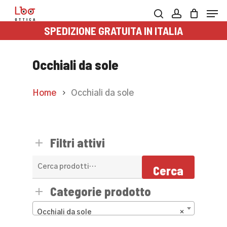
Skip
Men
to
search
account
SPEDIZIONE GRATUITA IN ITALIA
main
content
Occhiali da sole
Home
Occhiali da sole
Filtri attivi
Cerca:
Cerca
Categorie prodotto
Occhiali da sole
×