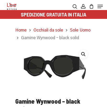
Skip
Men
to
search
account
SPEDIZIONE GRATUITA IN ITALIA
main
content
Home
Occhiali da sole
Sole Uomo
Gamine Wynwood – black solid
Gamine Wynwood – black