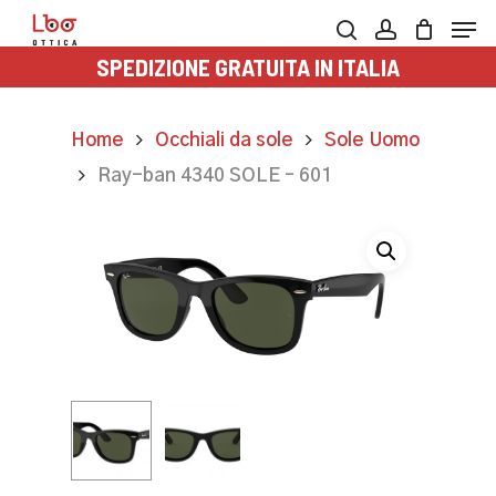
Skip
Men
to
search
account
SPEDIZIONE GRATUITA IN ITALIA
main
content
Home
Occhiali da sole
Sole Uomo
Ray-ban 4340 SOLE – 601