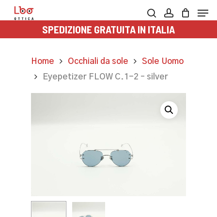
Skip
Men
to
search
account
SPEDIZIONE GRATUITA IN ITALIA
main
content
Home
Occhiali da sole
Sole Uomo
Eyepetizer FLOW C.1-2 – silver