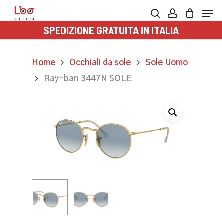
Skip
Men
to
search
account
SPEDIZIONE GRATUITA IN ITALIA
main
content
Home
Occhiali da sole
Sole Uomo
Ray-ban 3447N SOLE