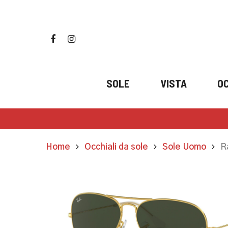
Skip
to
main
facebook
instagram
content
SOLE
VISTA
OC
Home
Occhiali da sole
Sole Uomo
R