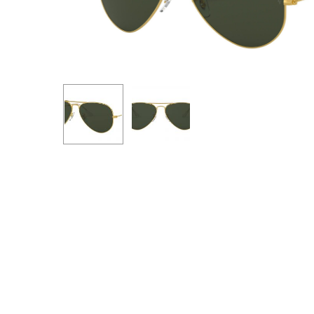
Premi invio per cercare o ESC per uscire