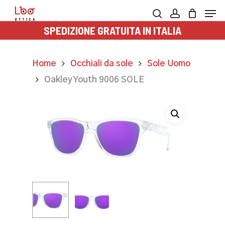
Skip
Men
to
search
account
SPEDIZIONE GRATUITA IN ITALIA
main
content
Home
Occhiali da sole
Sole Uomo
Oakley Youth 9006 SOLE