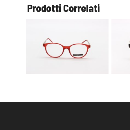
Prodotti Correlati
€
180,00
€
109,00
€
ELLO
AGGIUNGI AL CARRELLO