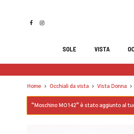
Skip
to
main
facebook
instagram
content
SOLE
VISTA
OC
Home
Occhiali da vista
Vista Donna
“Moschino MO142” è stato aggiunto al tuo