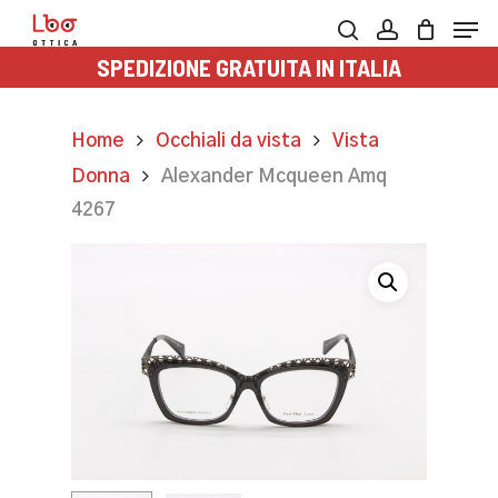
Skip
Men
to
search
account
SPEDIZIONE GRATUITA IN ITALIA
main
content
Home
Occhiali da vista
Vista
Donna
Alexander Mcqueen Amq
4267