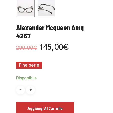
Alexander Mcqueen Amq
4267
Il
Il
145,00
€
290,00
€
prezzo
prezzo
originale
attuale
Fine serie
era:
è:
290,00€.
145,00€.
Disponibile
Aggiungi Al Carrello