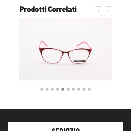
Prodotti Correlati
140,00
€
59,00
€
AGGIUNGI AL CARRELLO
SERVIZIO