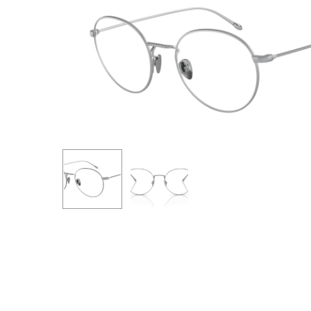
Premi invio per cercare o ESC per uscire