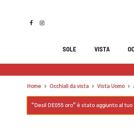
Skip
to
main
facebook
instagram
content
SOLE
VISTA
OC
Home
Occhiali da vista
Vista Uomo
“Desil DE055 oro” è stato aggiunto al tuo 