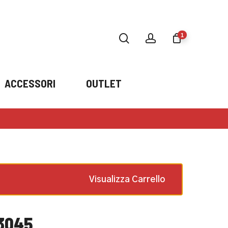
search
account
1
ACCESSORI
OUTLET
Desil DE055 oro
×
1 ×
199,00
€
€
Visualizza Carrello
 3045