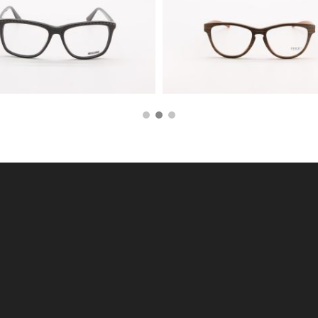
160,00
€
79,00
€
450,00
€
225,00
€
AGGIUNGI AL CARRELLO
AGGIUNGI AL CARRE