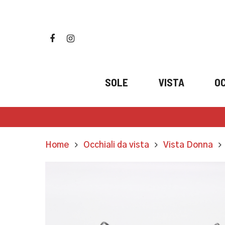
Skip
to
main
facebook
instagram
content
SOLE
VISTA
OC
Home
Occhiali da vista
Vista Donna