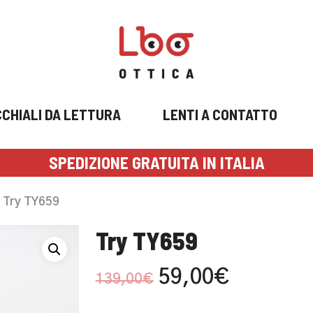
CHIALI DA LETTURA
LENTI A CONTATTO
SPEDIZIONE GRATUITA IN ITALIA
Try TY659
Try TY659
Il
Il
59,00
€
139,00
€
prezzo
prezzo