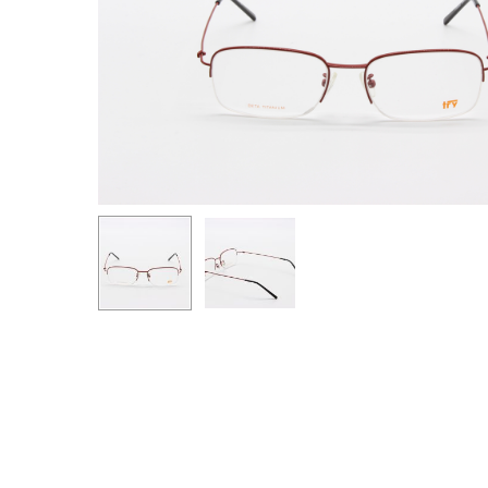
Premi invio per cercare o ESC per uscire