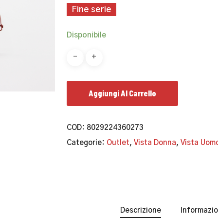
originale
attuale
Fine serie
era:
è:
139,00€.
59,00€.
Disponibile
Aggiungi Al Carrello
COD:
8029224360273
Categorie:
Outlet
,
Vista Donna
,
Vista Uom
Descrizione
Informazio