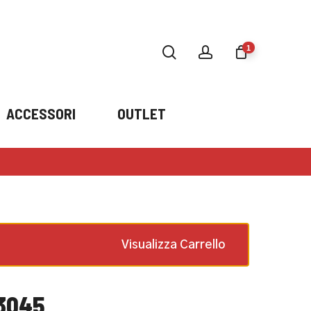
search
account
1
ACCESSORI
OUTLET
Greater Than Infinity
×
GT007
1 ×
51,00
€
€
Visualizza Carrello
 3045