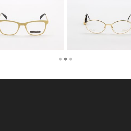
130,00
€
59,00
€
400,00
€
199,00
€
AGGIUNGI AL CARRELLO
AGGIUNGI AL CARRE