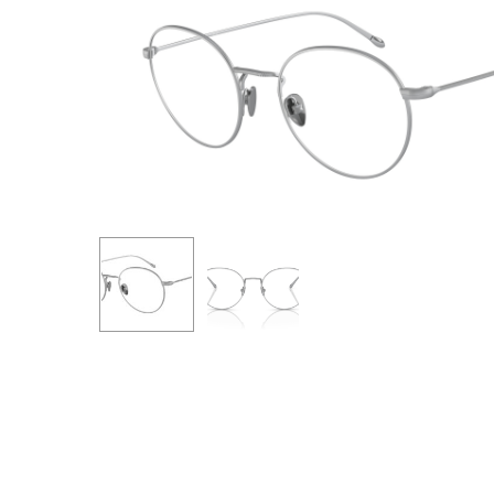
Premi invio per cercare o ESC per uscire