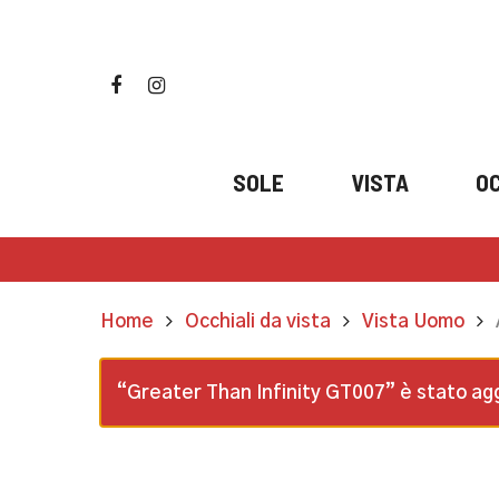
Skip
to
main
facebook
instagram
content
SOLE
VISTA
OC
Home
Occhiali da vista
Vista Uomo
“Greater Than Infinity GT007” è stato aggi