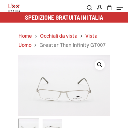
Skip
Men
to
search
account
SPEDIZIONE GRATUITA IN ITALIA
main
content
Home
Occhiali da vista
Vista
Uomo
Greater Than Infinity GT007