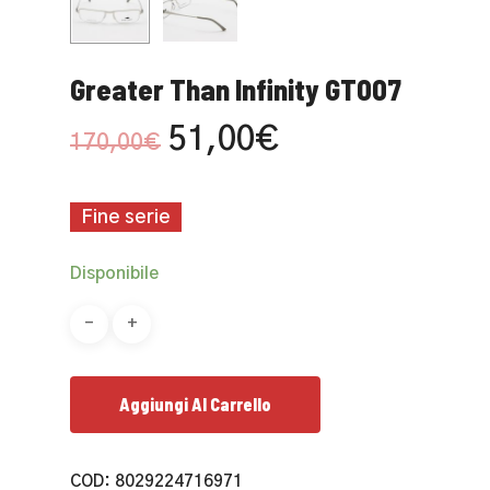
Greater Than Infinity GT007
Il
Il
51,00
€
170,00
€
prezzo
prezzo
originale
attuale
Fine serie
era:
è:
170,00€.
51,00€.
Disponibile
Aggiungi Al Carrello
COD:
8029224716971