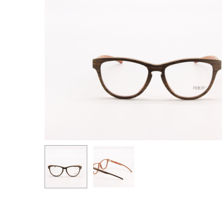
Premi invio per cercare o ESC per uscire