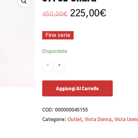
Il
Il
225,00
€
450,00
€
prezzo
prezzo
originale
attuale
Fine serie
era:
è:
450,00€.
225,00
Disponibile
Aggiungi Al Carrello
COD:
000000045155
Categorie:
Outlet
,
Vista Donna
,
Vista Uom