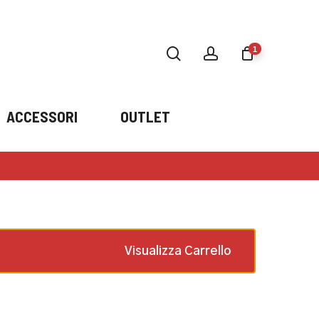
search
account
1
ACCESSORI
OUTLET
Alexander Mcqueen
×
Amq 4267
1 ×
145,00
€
€
Visualizza Carrello