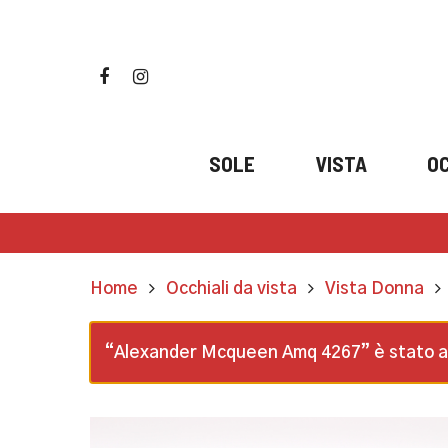
Skip
to
main
facebook
instagram
content
SOLE
VISTA
OC
Home
Occhiali da vista
Vista Donna
“Alexander Mcqueen Amq 4267” è stato agg