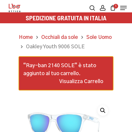
Skip
Men
1
to
search
account
SPEDIZIONE GRATUITA IN ITALIA
main
content
Home
Occhiali da sole
Sole Uomo
Oakley Youth 9006 SOLE
“Ray-ban 2140 SOLE” è stato
aggiunto al tuo carrello.
Visualizza Carrello