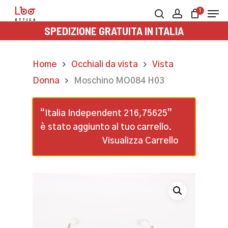
Skip
Men
1
to
search
account
SPEDIZIONE GRATUITA IN ITALIA
main
content
Home
Occhiali da vista
Vista
Donna
Moschino MO084 H03
“Italia Independent 216,75625”
è stato aggiunto al tuo carrello.
Visualizza Carrello