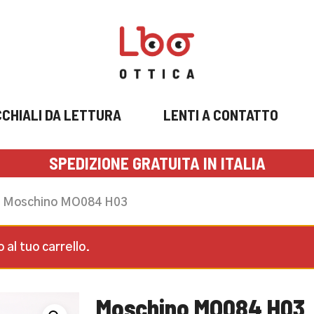
CHIALI DA LETTURA
LENTI A CONTATTO
SPEDIZIONE GRATUITA IN ITALIA
Moschino MO084 H03
al tuo carrello.
Moschino MO084 H03