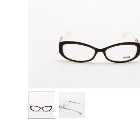
Premi invio per cercare o ESC per uscire