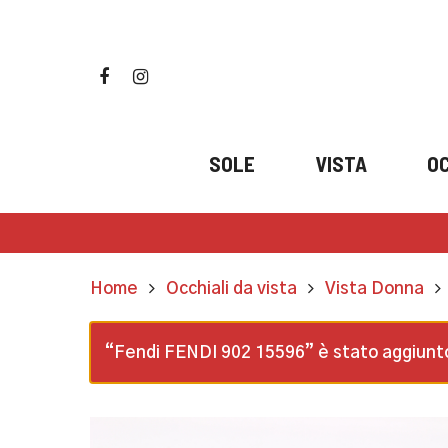
Skip
to
main
facebook
instagram
content
SOLE
VISTA
OC
Home
Occhiali da vista
Vista Donna
“Fendi FENDI 902 15596” è stato aggiunto 