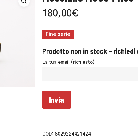
180,00
€
Fine serie
Prodotto non in stock - richiedi 
La tua email (richiesto)
COD:
8029224421424