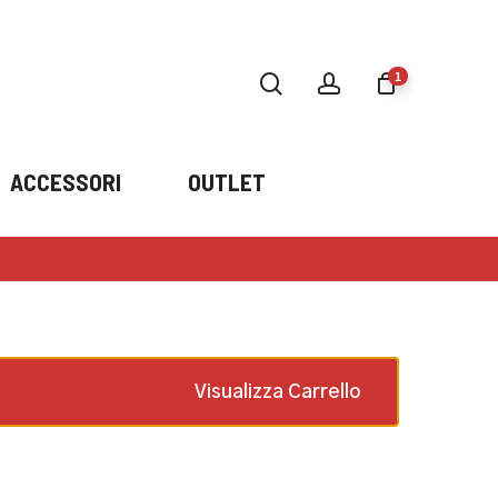
search
account
1
ACCESSORI
OUTLET
Fendi FENDI 902
×
15596
1 ×
79,00
€
€
Visualizza Carrello