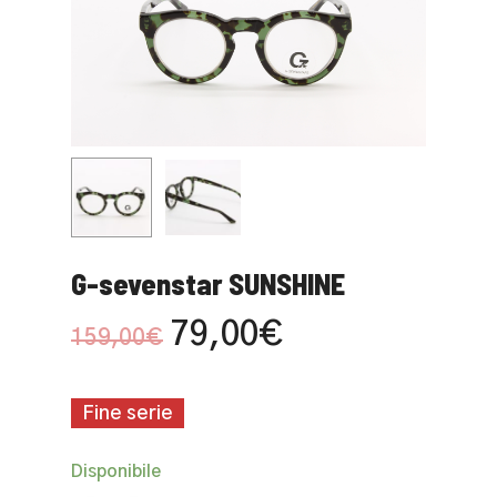
G-sevenstar SUNSHINE
Il
Il
79,00
€
159,00
€
prezzo
prezzo
originale
attuale
Fine serie
era:
è:
159,00€.
79,00€.
Disponibile