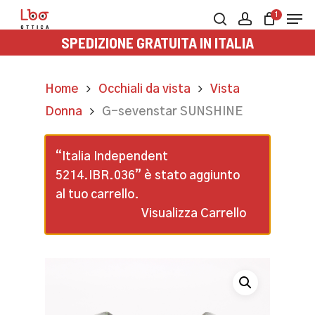
Skip
Men
1
to
search
account
SPEDIZIONE GRATUITA IN ITALIA
main
content
Home
Occhiali da vista
Vista
Donna
G-sevenstar SUNSHINE
“Italia Independent
5214.IBR.036” è stato aggiunto
al tuo carrello.
Visualizza Carrello