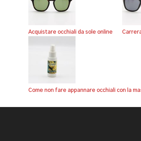
Acquistare occhiali da sole online
Carrera
Come non fare appannare occhiali con la ma