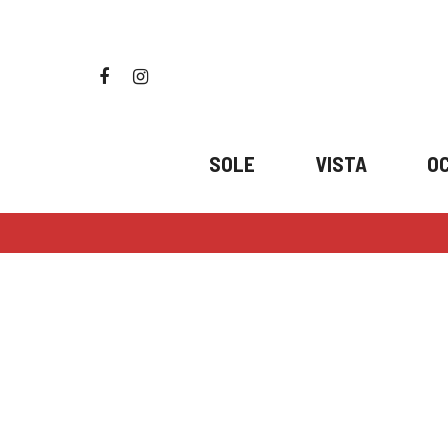
Skip
to
main
facebook
instagram
content
SOLE
VISTA
OC