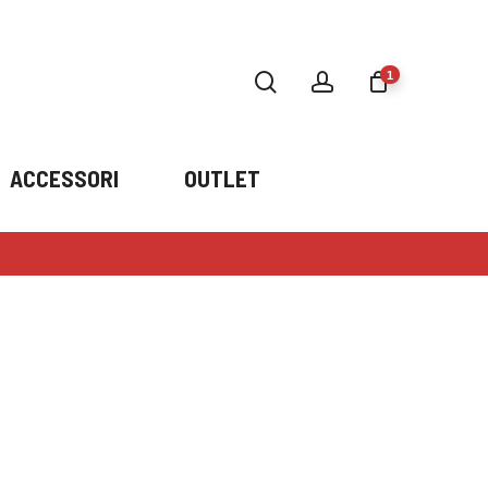
search
account
1
ACCESSORI
OUTLET
Emporio Armani 4058
×
SOLE - 50589A
1 ×
188,00
€
€