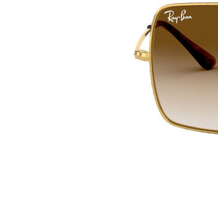
Premi invio per cercare o ESC per uscire