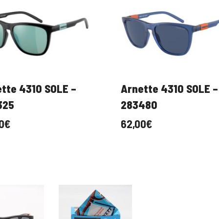
tte 4310 SOLE –
Arnette 4310 SOLE –
325
283480
0
€
62,00
€