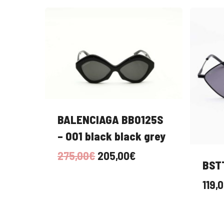
BALENCIAGA BB0125S
– 001 black black grey
Il
Il
275,00
€
205,00
€
BSTT
prezzo
prezzo
119,
originale
attuale
era:
è:
275,00€.
205,00€.