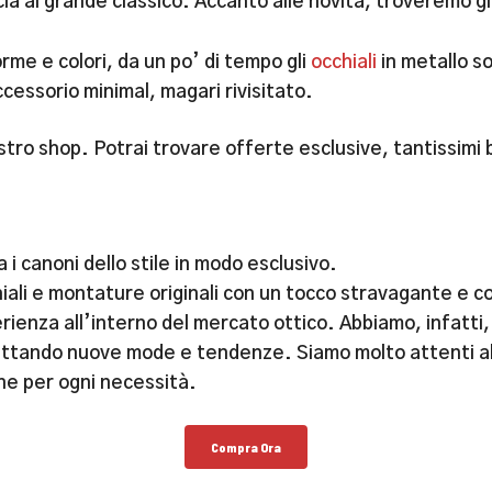
cia al grande classico. Accanto alle novità, troveremo gl
rme e colori, da un po’ di tempo gli
occhiali
in metallo so
ccessorio minimal, magari rivisitato.
nostro shop. Potrai trovare offerte esclusive, tantissimi b
 i canoni dello stile in modo esclusivo.
ali e montature originali con un tocco stravagante e co
rienza all’interno del mercato ottico. Abbiamo, infatti,
ercettando nuove mode e tendenze. Siamo molto attenti all
ne per ogni necessità.
Compra Ora