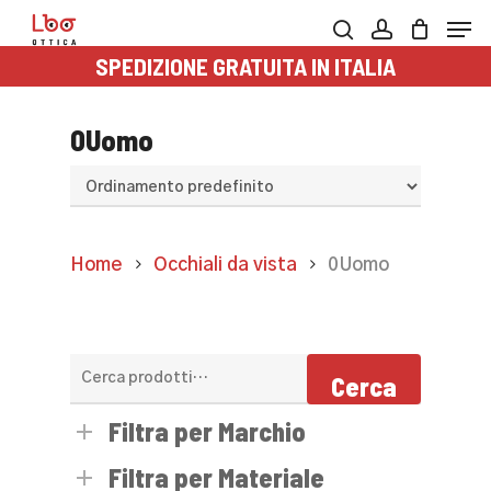
Skip
Men
to
search
account
SPEDIZIONE GRATUITA IN ITALIA
main
content
0Uomo
Home
Occhiali da vista
0Uomo
Cerca:
Cerca
Filtra per Marchio
Filtra per Materiale